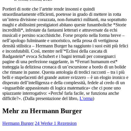
Portieri di notte che l’artrite rende insonni e quindi
straordinariamente efficienti, poetesse in grado di mettere in rotta
un’intera divisione corazzata, non-fumatrici militanti, ma soprattutto
maghi e abilissimi prestigiatori abitano queste funamboliche *Storie
incredibili*, infestate da fantasmi letterari e attraversate da echi
musicali e persino scacchistiche. Forse proprio nella forma breve –
nell’apologo fulminante e umoristico, nella prosa di vertiginosa
densità stilistica – Hermann Burger ha raggiunto i suoi esiti più felici
e inconfutabili. Così, mentre nell’*Eclissi della cascata di
Badgastein* evoca Schubert e i bagni termali per consegnarci
pagine di una perfezione raggelante, in *Ferrari humanum est*
tratteggia la deliziosa cronaca di un’escursione a bordo di un bolide
che rimane in panne. Questa antologia di tredici racconti – tra i più
belli e stupefacenti del grande autore svizzero – è un elogio ironico e
disperato dell’intelligenza e della complessità, fedele al credo di un
«inguaribile appassionato di logica matematica» che ci pone uno
spiazzante interrogativo: «Perché farla facile, se funziona anche
difficile?». (Dalla presentazione del libro,
L'orma
)
Mehr zu Hermann Burger
Hermann Burger
24 Werke
1 Rezension