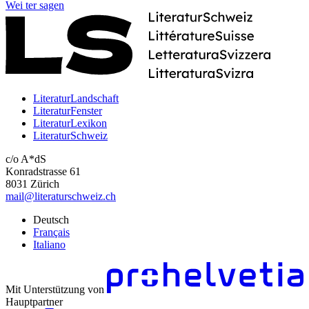
Wei
ter
sagen
LiteraturLandschaft
LiteraturFenster
LiteraturLexikon
LiteraturSchweiz
c/o A*dS
Konradstrasse 61
8031 Zürich
mail@literaturschweiz.ch
Deutsch
Français
Italiano
Mit Unterstützung von
Hauptpartner