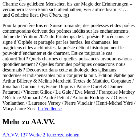
Charme des geliebten Menschen bis zur Magie der Erinnerungen –
verzaubern lassen kann sich allenthalben, wer aufmerksam ist …
und Gedichte liest. (lvn
Übers.
rg)
Pour la première fois en Suisse romande, des poétesses et des poètes
contemporains écrivent des poèmes inédits sur les enchantements,
thème de l’édition 2025 du Printemps de la poésie. Placée sous le
signe d’Orphée et partagée par les bardes, les chamanes, les
magiciens et les alchimistes, la poésie détient historiquement le
pouvoir d’enchanter et de charmer. Est-ce toujours le cas
aujourd’hui ? Quels charmes et quelles puissances invoquons-nous
quotidiennement ? Quelles formules poétiques consacrons-nous
désormais ? Découvrez dans cette anthologie des talismans
modernes et indispensables pour conjurer la nuit. Édition établie par
Arthur Billerey & Melina Marchetti Textes de Matthieu Corpataux /
Jonathan Dumani / Sylviane Dupuis / Patrice Duret & Damien
Pattaroni / Vincent Gilloz / La Gale / Eva Marzi / Françoise Matthey
/ Béatrice Monnard / André Petitat / Antonio Rodriguez / Olivier
Vonlanthen / Laurence Verrey / Pierre Vinclair / Henri-Michel Yéré /
Mary-Laure Zoss
La Veilleuse
Mehr zu AA.VV.
AA.VV.
137 Werke
2 Kurzrezensionen