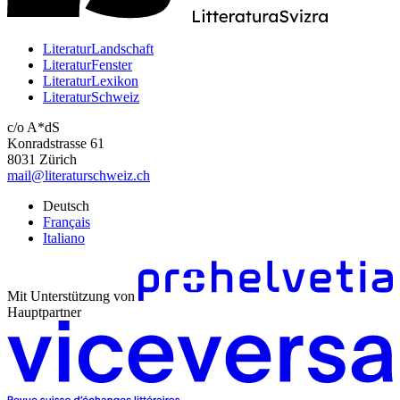
LiteraturLandschaft
LiteraturFenster
LiteraturLexikon
LiteraturSchweiz
c/o A*dS
Konradstrasse 61
8031 Zürich
mail@literaturschweiz.ch
Deutsch
Français
Italiano
Mit Unterstützung von
Hauptpartner