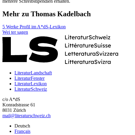
mehrere Schreibstipendien erhalten.
Mehr zu Thomas Kadelbach
5 Werke
Profil im A*dS-Lexikon
Wei
ter
sagen
LiteraturLandschaft
LiteraturFenster
LiteraturLexikon
LiteraturSchweiz
c/o A*dS
Konradstrasse 61
8031 Zürich
mail@literaturschweiz.ch
Deutsch
Français