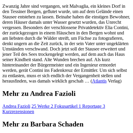
Zwanzig Jahre sind vergangen, seit Malvaglia, ein kleines Dorf in
den Tessiner Bergen, geflutet wurde, um auf dem Gelände einen
Stausee entstehen zu lassen. Beinahe haben die einstigen Bewohner,
deren Häuser damals unter Wasser gesetzt wurden, das Unrecht
vergessen. Besonders der verschlossene Privatdetektiv Elia Contini,
der zurückgezogen in einem Häuschen in den Bergen wohnt und
am liebsten durch die Wälder streift, um Füchse zu fotografieren,
denkt ungern an die Zeit zurück, in der sein Vater unter ungeklärten
Umständen verschwand. Doch jetzt soll der Stausee erweitert und
jener Teil des Sees trockengelegt werden, auf dem auch das Haus
seiner Kindheit stand. Alte Wunden brechen auf. Als kurz
hintereinander der Bürgermeister und ein Ingenieur ermordet
werden, gerät Contini ins Fadenkreuz der Ermittler. Um sich selbst
zu entlasten, muss er sich endlich der Vergangenheit stellen und
herausfinden, was damals wirklich geschah … (
Atlantis
Verlag)
Mehr zu Andrea Fazioli
Andrea Fazioli
25 Werke
2 Fokusartikel
1 Reportage
3
Kurzrezensionen
Mehr zu Barbara Schaden