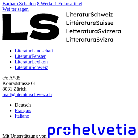
Barbara Schaden
8 Werke
1 Fokusartikel
Wei
ter
sagen
LiteraturLandschaft
LiteraturFenster
LiteraturLexikon
LiteraturSchweiz
c/o A*dS
Konradstrasse 61
8031 Zürich
mail@literaturschweiz.ch
Deutsch
Français
Italiano
Mit Unterstützung von