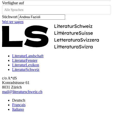
Verfügbar auf
Stichwort
Wei
ter
sagen
LiteraturLandschaft
LiteraturFenster
LiteraturLexikon
LiteraturSchweiz
c/o A*dS
Konradstrasse 61
8031 Zürich
mail@literaturschweiz.ch
Deutsch
Français
Italiano