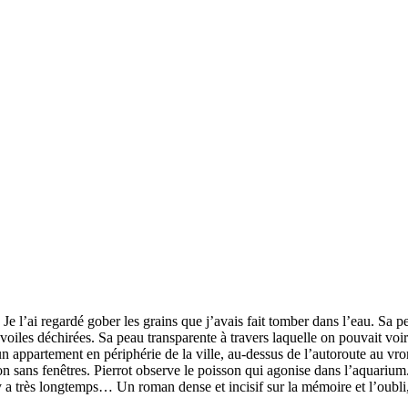
e l’ai regardé gober les grains que j’avais fait tomber dans l’eau. Sa p
voiles déchirées. Sa peau transparente à travers laquelle on pouvait voi
 un appartement en périphérie de la ville, au-dessus de l’autoroute au vr
lon sans fenêtres. Pierrot observe le poisson qui agonise dans l’aquarium
 y a très longtemps… Un roman dense et incisif sur la mémoire et l’oubli,