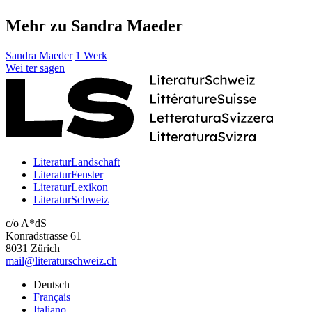
Mehr zu Sandra Maeder
Sandra Maeder
1 Werk
Wei
ter
sagen
LiteraturLandschaft
LiteraturFenster
LiteraturLexikon
LiteraturSchweiz
c/o A*dS
Konradstrasse 61
8031 Zürich
mail@literaturschweiz.ch
Deutsch
Français
Italiano