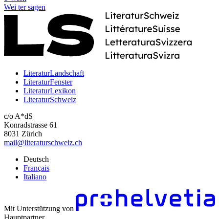
Wei
ter
sagen
LiteraturLandschaft
LiteraturFenster
LiteraturLexikon
LiteraturSchweiz
c/o A*dS
Konradstrasse 61
8031 Zürich
mail@literaturschweiz.ch
Deutsch
Français
Italiano
Mit Unterstützung von
Hauptpartner