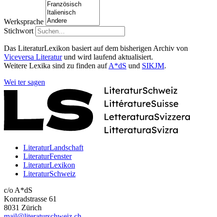
Werksprache
Stichwort
Das LiteraturLexikon basiert auf dem bisherigen Archiv von
Viceversa Literatur
und wird laufend aktualisiert.
Weitere Lexika sind zu finden auf
A*dS
und
SIKJM
.
Wei
ter
sagen
LiteraturLandschaft
LiteraturFenster
LiteraturLexikon
LiteraturSchweiz
c/o A*dS
Konradstrasse 61
8031 Zürich
mail@literaturschweiz.ch