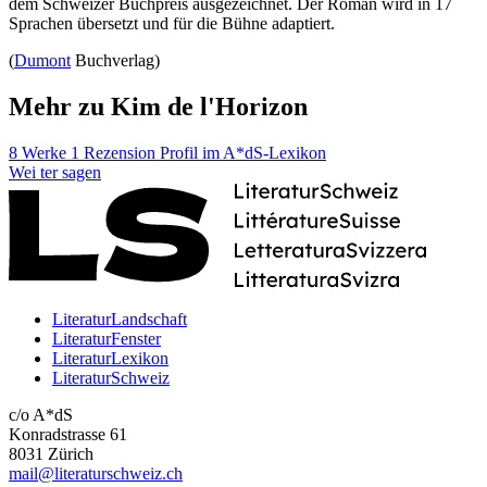
dem Schweizer Buchpreis ausgezeichnet. Der Roman wird in 17
Sprachen übersetzt und für die Bühne adaptiert.
(
Dumont
Buchverlag)
Mehr zu Kim de l'Horizon
8 Werke
1 Rezension
Profil im A*dS-Lexikon
Wei
ter
sagen
LiteraturLandschaft
LiteraturFenster
LiteraturLexikon
LiteraturSchweiz
c/o A*dS
Konradstrasse 61
8031 Zürich
mail@literaturschweiz.ch