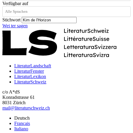
Verfügbar auf
Stichwort
Wei
ter
sagen
LiteraturLandschaft
LiteraturFenster
LiteraturLexikon
LiteraturSchweiz
c/o A*dS
Konradstrasse 61
8031 Zürich
mail@literaturschweiz.ch
Deutsch
Français
Italiano