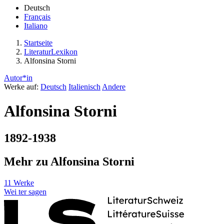
Deutsch
Français
Italiano
Startseite
LiteraturLexikon
Alfonsina Storni
Autor*in
Werke auf:
Deutsch
Italienisch
Andere
Alfonsina Storni
1892-1938
Mehr zu Alfonsina Storni
11 Werke
Wei
ter
sagen