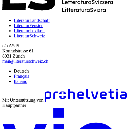
LiteraturLandschaft
LiteraturFenster
LiteraturLexikon
LiteraturSchweiz
c/o A*dS
Konradstrasse 61
8031 Zürich
mail@literaturschweiz.ch
Deutsch
Français
Italiano
Mit Unterstützung von
Hauptpartner