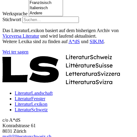
Werksprache
Stichwort
Das LiteraturLexikon basiert auf dem bisherigen Archiv von
Viceversa Literatur
und wird laufend aktualisiert.
Weitere Lexika sind zu finden auf
A*dS
und
SIKJM
.
Wei
ter
sagen
LiteraturLandschaft
LiteraturFenster
LiteraturLexikon
LiteraturSchweiz
c/o A*dS
Konradstrasse 61
8031 Zürich
mail@literaturschweiz.ch