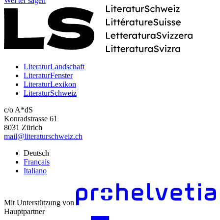
Wei
ter
sagen
LiteraturLandschaft
LiteraturFenster
LiteraturLexikon
LiteraturSchweiz
c/o A*dS
Konradstrasse 61
8031 Zürich
mail@literaturschweiz.ch
Deutsch
Français
Italiano
Mit Unterstützung von
Hauptpartner