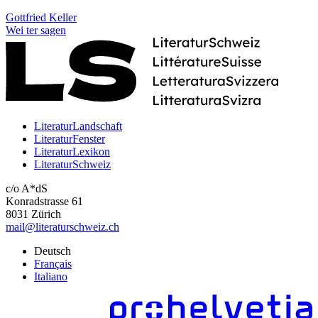
Gottfried Keller
Wei
ter
sagen
LiteraturLandschaft
LiteraturFenster
LiteraturLexikon
LiteraturSchweiz
c/o A*dS
Konradstrasse 61
8031 Zürich
mail@literaturschweiz.ch
Deutsch
Français
Italiano