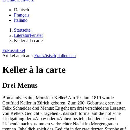
Deutsch
Français
Italiano
Startseite
LiteraturFenster
Keller à la carte
Fokusartikel
Artikel auch auf:
Französisch
Italienisch
Keller à la carte
Drei Menus
Bon anniversaire, Monsieur Keller! Am 19. Juni 1819 wurde
Gottfried Keller in Zürich geboren. Zum 200. Geburtstag serviert
Felix Schneider drei Menus: Es geht um drei verschiedene Lesarten
von Kellers Gedicht «Tagelied», das sich formal auf die höfische
Liedgattung der «Alba» oder «Aube» bezieht, bei der sie zwei
Liebende nach zusammen verbrachter Nacht im Morgengrauen
trennen. Inhaltlich spielt das Gedicht in der zweitletzten Strophe auf