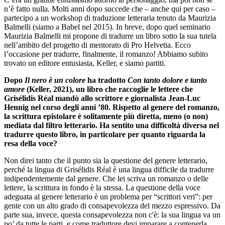
n’è fatto nulla. Molti anni dopo succede che – anche qui per caso –
partecipo a un workshop di traduzione letteraria tenuto da Maurizia
Balmelli (siamo a Babel nel 2015). In breve, dopo quel seminario
Maurizia Balmelli mi propone di tradurre un libro sotto la sua tutela
nell’ambito del progetto di mentorato di Pro Helvetia. Ecco
l’occasione per tradurre, finalmente, il romanzo! Abbiamo subito
trovato un editore entusiasta, Keller, e siamo partiti.
Dopo
Il nero è un colore
ha tradotto
Con tanto dolore e tanto
amore
(Keller, 2021), un libro che raccoglie le lettere che
Grisélidis Réal mandò allo scrittore e giornalista Jean-Luc
Hennig nel corso degli anni ’80. Rispetto al genere del romanzo,
la scrittura epistolare è solitamente più diretta, meno (o non)
mediata dal filtro letterario. Ha sentito una difficoltà diversa nel
tradurre questo libro, in particolare per quanto riguarda la
resa della voce?
Non direi tanto che il punto sia la questione del genere letterario,
perché la lingua di Grisélidis Réal è una lingua difficile da tradurre
indipendentemente dal genere. Che lei scriva un romanzo o delle
lettere, la scrittura in fondo è la stessa. La questione della voce
adeguata al genere letterario è un problema per “scrittori veri”: per
gente con un alto grado di consapevolezza del mezzo espressivo. Da
parte sua, invece, questa consapevolezza non c'è: la sua lingua va un
po’ da tutte le parti, e come traduttore devi imparare a contenerla.