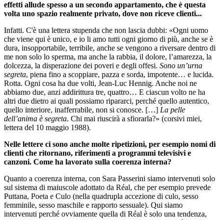
effetti allude spesso a un secondo appartamento, che è questa
volta uno spazio realmente privato, dove non riceve clienti...
Infatti. C'è una lettera stupenda che non lascia dubbi: «Ogni uomo
che viene qui è unico, e io li amo tutti ogni giorno di più, anche se è
dura, insopportabile, terribile, anche se vengono a riversare dentro di
me non solo lo sperma, ma anche la rabbia, il dolore, l’amarezza, la
dolcezza, la disperazione dei poveri e degli offesi.
Sono un’urna
segreta
, piena fino a scoppiare, pazza e sorda, impotente… e lucida.
Rotta. Ogni cosa ha due volti, Jean-Luc Hennig. Anche noi ne
abbiamo due, anzi addirittura tre, quattro… E ciascun volto ne ha
altri due dietro ai quali possiamo ripararci, perché quello autentico,
quello interiore, inafferrabile, non si conosce. […]
La pelle
dell’anima è segreta
. Chi mai riuscirà a sfiorarla?» (corsivi miei,
lettera del 10 maggio 1988).
Nelle lettere ci sono anche molte ripetizioni, per esempio nomi di
clienti che ritornano, riferimenti a programmi televisivi e
canzoni. Come ha lavorato sulla coerenza interna?
Quanto a coerenza interna, con Sara Passerini siamo intervenuti solo
sul sistema di maiuscole adottato da Réal, che per esempio prevede
Puttana, Poeta e Culo (nella quadrupla accezione di culo, sesso
femminile, sesso maschile e rapporto sessuale). Qui siamo
intervenuti perché ovviamente quella di Réal è solo una tendenza,