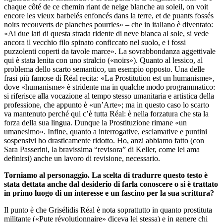
chaque côté de ce chemin riant de neige blanche au soleil, on voit
encore les vieux barbelés enfoncés dans la terre, et de puants fossés
noirs recouverts de planches pourries» – che in italiano è diventato:
«Ai due lati di questa strada ridente di neve bianca al sole, si vede
ancora il vecchio filo spinato conficcato nel suolo, e i fossi
puzzolenti coperti da tavole marce». La sovrabbondanza aggettivale
qui è stata lenita con uno stralcio («noirs»). Quanto al lessico, al
problema dello scarto semantico, un esempio opposto. Una delle
frasi più famose di Réal recita: «La Prostitution est un humanisme»,
dove «humanisme» è stridente ma in qualche modo programmatico:
si riferisce alla vocazione al tempo stesso umanitaria e artistica della
professione, che appunto è «un’Arte»; ma in questo caso lo scarto
va mantenuto perché qui c’è tutta Réal: è nella forzatura che sta la
forza della sua lingua. Dunque la Prostituzione rimane «un
umanesimo». Infine, quanto a interrogative, esclamative e puntini
sospensivi ho drasticamente ridotto. Ho, anzi abbiamo fatto (con
Sara Passerini, la bravissima “revisora” di Keller, come lei ama
definirsi) anche un lavoro di revisione, necessario.
Torniamo al personaggio. La scelta di tradurre questo testo è
stata dettata anche dal desiderio di farla conoscere o si è trattato
in primo luogo di un interesse e un fascino per la sua scrittura?
Il punto è che Grisélidis Réal è nota soprattutto in quanto prostituta
militante («Pute révolutionnaire» diceva lei stessa) e in genere chi