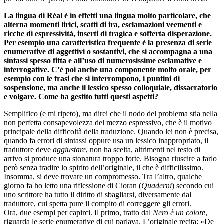
La lingua di Réal è in effetti una lingua molto particolare, che
alterna momenti lirici, scatti di ira, esclamazioni veementi e
ricche di espressività, inserti di tragica e sofferta disperazione.
Per esempio una caratteristica frequente è la presenza di serie
enumerative di aggettivi o sostantivi, che si accompagna a una
sintassi spesso fitta e all’uso di numerosissime esclamative e
interrogative. C’è poi anche una componente molto orale, per
esempio con le frasi che si interrompono, i puntini di
sospensione, ma anche il lessico spesso colloquiale, dissacratorio
e volgare. Come ha gestito tutti questi aspetti?
Semplifico (e mi ripeto), ma direi che il nodo del problema stia nella
non perfetta consapevolezza del mezzo espressivo, che è il motivo
principale della difficoltà della traduzione. Quando lei non è precisa,
quando fa errori di sintassi oppure usa un lessico inappropriato, il
traduttore deve
aggiustare
, non ha scelta, altrimenti nel testo di
arrivo si produce una stonatura troppo forte. Bisogna riuscire a farlo
però senza tradire lo spirito dell’originale, il che è difficilissimo.
Insomma, si deve trovare un compromesso. Tra l’altro, qualche
giorno fa ho letto una riflessione di Cioran (
Quaderni
) secondo cui
uno scrittore ha tutto il diritto di sbagliarsi, diversamente dal
traduttore, cui spetta pure il compito di correggere gli errori.
Ora, due esempi per capirci. Il primo, tratto dal
Nero è un colore
,
riguarda le serie enumerative di cui parlava. L’originale recita: «De