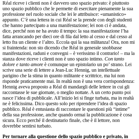
Réal riceve i clienti non è davvero uno spazio privato: è piuttosto
uno spazio pubblico che le permette di esercitare pienamente la sua
professione nel ruolo sociale che lei le attribuisce: «umanistico»
appunto. C’è una lettera in cui Réal se la prende con degli studenti
che hanno partecipato a una manifestazione; lei non ci è andata,
dice, perché non ne ha avuto il tempo: la sua manifestazione l’ha
fatta arrancando per dieci ore di fila dal letto al cesso e dal cesso al
letto fra un cliente e l’altro. Eccola qui la sua militanza! Ora, non mi
si fraintenda: non sto dicendo che Réal in generale snobbasse
manifestazioni, raduni e convegni – è verissimo il contrario! – ma la
stanza dove riceve i clienti non è uno spazio intimo.
Con tanto
dolore e tanto amore
è comunque un epistolario un po’ strano. Lei
scrive una serie di lettere a Jean-Luc Hennig, un intellettuale
parigino che la stima in quanto militante e scrittrice, ma lui non
risponde praticamente mai. In realtà non è una vera corrispondenza:
Hennig aveva proposto a Réal di mandargli delle lettere in cui gli
raccontasse le sue giornate, o meglio nottate. A un certo punto poi
nasce l’idea di pubblicale. All’inizio lei si finge turbata, ma in realtà
ne è felicissima. Dico questo solo per riprendere l’idea di spazio
pubblico. Réal è entusiasta di raccontare le questioni più “intime”
della sua professione, anche quando ormai la pubblicazione è cosa
sicura. Ecco perché il destinatario finale, che è il lettore, non
dovrebbe sentirsi turbato.
Per tornare alla questione dello spazio pubblico e privato, in