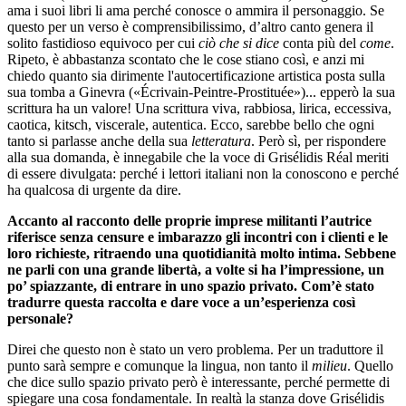
ama i suoi libri li ama perché conosce o ammira il personaggio. Se
questo per un verso è comprensibilissimo, d’altro canto genera il
solito fastidioso equivoco per cui
ciò che si dice
conta più del
come
.
Ripeto, è abbastanza scontato che le cose stiano così, e anzi mi
chiedo quanto sia dirimente l'autocertificazione artistica posta sulla
sua tomba a Ginevra («Écrivain-Peintre-Prostituée»)... epperò la sua
scrittura ha un valore! Una scrittura viva, rabbiosa, lirica, eccessiva,
caotica, kitsch, viscerale, autentica. Ecco, sarebbe bello che ogni
tanto si parlasse anche della sua
letteratura
. Però sì, per rispondere
alla sua domanda, è innegabile che la voce di Grisélidis Réal meriti
di essere divulgata: perché i lettori italiani non la conoscono e perché
ha qualcosa di urgente da dire.
Accanto al racconto delle proprie imprese militanti l’autrice
riferisce senza censure e imbarazzo gli incontri con i clienti e le
loro richieste, ritraendo una quotidianità molto intima. Sebbene
ne parli con una grande libertà, a volte si ha l’impressione, un
po’ spiazzante, di entrare in uno spazio privato. Com’è stato
tradurre questa raccolta e dare voce a un’esperienza così
personale?
Direi che questo non è stato un vero problema. Per un traduttore il
punto sarà sempre e comunque la lingua, non tanto il
milieu
. Quello
che dice sullo spazio privato però è interessante, perché permette di
spiegare una cosa fondamentale. In realtà la stanza dove Grisélidis