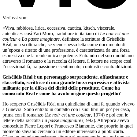
Verfasst von:
«Viva, rabbiosa, lirica, eccessiva, caotica, kitsch, viscerale,
autentica»: così Yari Moro, traduttore in italiano di
Le noir est une
couleur
e
La passe imaginare
, definisce la scrittura di Grisélidis
Réal; una scrittura che, se viene spesso letta come documento di
un’epoca e ritratto di una professione, è caratterizzata da una forza
espressiva che la rende unica e potente. Entrando nel suo quotidiano
attraverso il romanzo e la raccolta di lettere, il lettore ne scopre così
l’eccezionalità, tra passione e sentimento, contrasti e contraddizioni.
Grisélidis Réal è un personaggio sorprendente, affascinante e
sfaccettato, scrittrice di una grande forza espressiva e attivista
militante per la difesa dei diritti delle prostitute. Come ha
conosciuto Réal e come ha avuto origine questo progetto?
Ho scoperto Grisélidis Réal una quindicina di anni fa quando vivevo
a Ginevra. Sono entrato in contatto con i suoi libri un po’ per caso,
prima con il romanzo (
Le noir est une couleur
, 1974) e poi con le
lettere della raccolta
La passe imaginaire
(1992). All’epoca avevo
conosciuto Pierre Lepori e Francesco Biamonte, che proprio in quel
momento stavano cercando un editore interessato a pubblicarla.
C’era un grande entusiasmo attorno al personaggio, ma poi non se