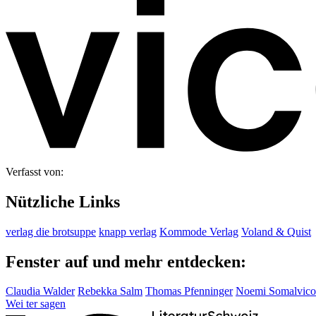
Verfasst von:
Nützliche Links
verlag die brotsuppe
knapp verlag
Kommode Verlag
Voland & Quist
Fenster auf und mehr entdecken:
Claudia Walder
Rebekka Salm
Thomas Pfenninger
Noemi Somalvico
Wei
ter
sagen