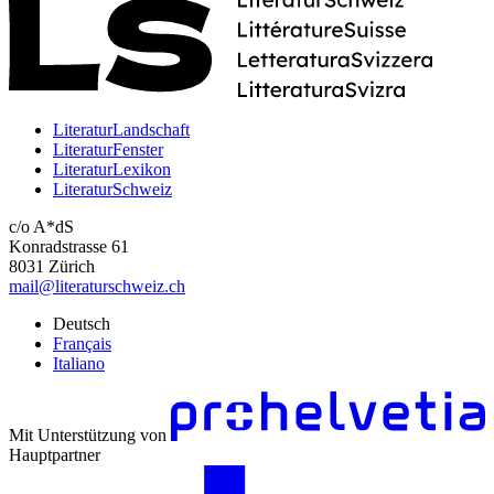
LiteraturLandschaft
LiteraturFenster
LiteraturLexikon
LiteraturSchweiz
c/o A*dS
Konradstrasse 61
8031 Zürich
mail@literaturschweiz.ch
Deutsch
Français
Italiano
Mit Unterstützung von
Hauptpartner