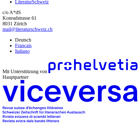
LiteraturSchweiz
c/o A*dS
Konradstrasse 61
8031 Zürich
mail@literaturschweiz.ch
Deutsch
Français
Italiano
Mit Unterstützung von
Hauptpartner