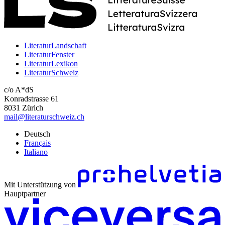
LiteraturLandschaft
LiteraturFenster
LiteraturLexikon
LiteraturSchweiz
c/o A*dS
Konradstrasse 61
8031 Zürich
mail@literaturschweiz.ch
Deutsch
Français
Italiano
Mit Unterstützung von
Hauptpartner