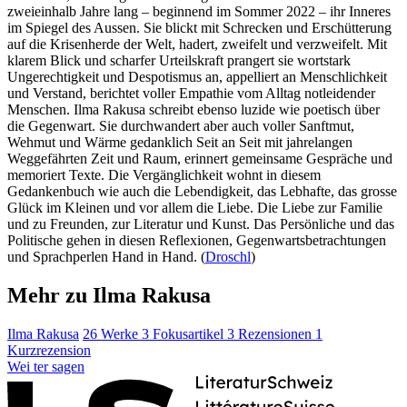
zweieinhalb Jahre lang – beginnend im Sommer 2022 – ihr Inneres
im Spiegel des Aussen. Sie blickt mit Schrecken und Erschütterung
auf die Krisenherde der Welt, hadert, zweifelt und verzweifelt. Mit
klarem Blick und scharfer Urteilskraft prangert sie wortstark
Ungerechtigkeit und Despotismus an, appelliert an Menschlichkeit
und Verstand, berichtet voller Empathie vom Alltag notleidender
Menschen. Ilma Rakusa schreibt ebenso luzide wie poetisch über
die Gegenwart. Sie durchwandert aber auch voller Sanftmut,
Wehmut und Wärme gedanklich Seit an Seit mit jahrelangen
Weggefährten Zeit und Raum, erinnert gemeinsame Gespräche und
memoriert Texte. Die Vergänglichkeit wohnt in diesem
Gedankenbuch wie auch die Lebendigkeit, das Lebhafte, das grosse
Glück im Kleinen und vor allem die Liebe. Die Liebe zur Familie
und zu Freunden, zur Literatur und Kunst. Das Persönliche und das
Politische gehen in diesen Reflexionen, Gegenwartsbetrachtungen
und Sprachperlen Hand in Hand. (
Droschl
)
Mehr zu Ilma Rakusa
Ilma Rakusa
26 Werke
3 Fokusartikel
3 Rezensionen
1
Kurzrezension
Wei
ter
sagen