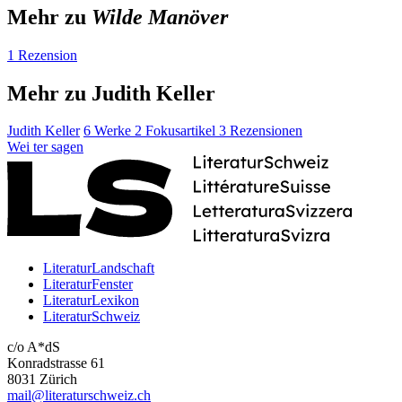
Mehr zu
Wilde Manöver
1 Rezension
Mehr zu Judith Keller
Judith Keller
6 Werke
2 Fokusartikel
3 Rezensionen
Wei
ter
sagen
LiteraturLandschaft
LiteraturFenster
LiteraturLexikon
LiteraturSchweiz
c/o A*dS
Konradstrasse 61
8031 Zürich
mail@literaturschweiz.ch