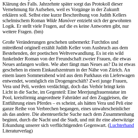
Klärung des Falls. Jahrzehnte später sorgt das Protokoll dieser
Vernehmung für Aufsehen, weil es Vorgänge in der Zukunft
erklären soll. Selbst eine kurze Beschreibung von Judith Kellers
schelmischem Roman
Wilde Manöver
entzieht sich der gewohnten
Logik. Er stellt viele Fragen, auf die es keine Antworten gibt, nur
weitere Fragen. (bm)
Große Veränderungen geschehen unbemerkt: Furchtlos und
mitreißend originell erzählt Judith Keller vom Ausbruch aus dem
Bestehenden, der poetischen Weltverwandlung. Es ist ein wild
funkelnder Roman von der Freundschaft zweier Frauen, die etwas
Neues anfangen wollen. Wie aber fängt man Neues an? Da ist etwas
geschehen in einem Einkaufszentrum in der Nähe von Zürich. An
einem lauen Sommerabend wird aus dem Parkhaus ein Lieferwagen
entwendet, womöglich ein Drogengeschäft? Zwei junge Frauen,
Vera und Peli, werden verdächtigt, doch das Verhör bringt kein
Licht in die Sache, im Gegenteil: Eine Meerjungfrauenstatue im
Pool, kreisförmig angeordnete Fahrräder auf den Zuggleisen, die
Entführung eines Pferdes – es scheint, als hätten Vera und Peli eine
ganze Reihe von Verbrechen begangen, eines unwahrscheinlicher
als das andere. Die abenteuerliche Suche nach dem Zusammenhang
beginnt, durch die Nacht und die Stadt, und mit ihr eine aberwitzige
Erkundung unserer sich verflüchtigenden Gegenwart. (
Luchterhand
Literaturverlag)