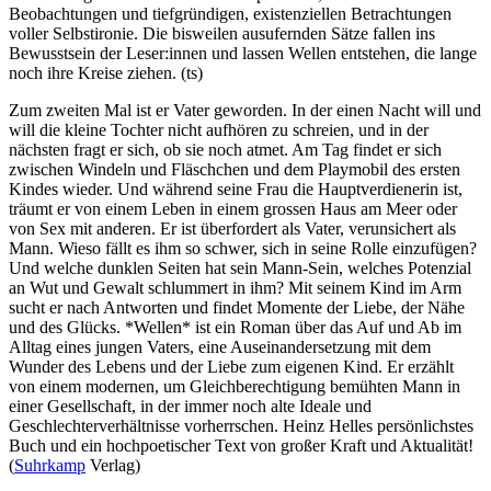
Beobachtungen und tiefgründigen, existenziellen Betrachtungen
voller Selbstironie. Die bisweilen ausufernden Sätze fallen ins
Bewusstsein der Leser:innen und lassen Wellen entstehen, die lange
noch ihre Kreise ziehen. (ts)
Zum zweiten Mal ist er Vater geworden. In der einen Nacht will und
will die kleine Tochter nicht aufhören zu schreien, und in der
nächsten fragt er sich, ob sie noch atmet. Am Tag findet er sich
zwischen Windeln und Fläschchen und dem Playmobil des ersten
Kindes wieder. Und während seine Frau die Hauptverdienerin ist,
träumt er von einem Leben in einem grossen Haus am Meer oder
von Sex mit anderen. Er ist überfordert als Vater, verunsichert als
Mann. Wieso fällt es ihm so schwer, sich in seine Rolle einzufügen?
Und welche dunklen Seiten hat sein Mann-Sein, welches Potenzial
an Wut und Gewalt schlummert in ihm? Mit seinem Kind im Arm
sucht er nach Antworten und findet Momente der Liebe, der Nähe
und des Glücks. *Wellen* ist ein Roman über das Auf und Ab im
Alltag eines jungen Vaters, eine Auseinandersetzung mit dem
Wunder des Lebens und der Liebe zum eigenen Kind. Er erzählt
von einem modernen, um Gleichberechtigung bemühten Mann in
einer Gesellschaft, in der immer noch alte Ideale und
Geschlechterverhältnisse vorherrschen. Heinz Helles persönlichstes
Buch und ein hochpoetischer Text von großer Kraft und Aktualität!
(
Suhrkamp
Verlag)