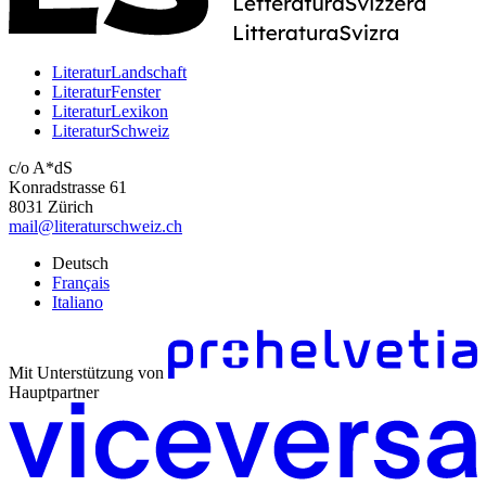
LiteraturLandschaft
LiteraturFenster
LiteraturLexikon
LiteraturSchweiz
c/o A*dS
Konradstrasse 61
8031 Zürich
mail@literaturschweiz.ch
Deutsch
Français
Italiano
Mit Unterstützung von
Hauptpartner