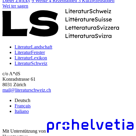
Dieter Zwicky
9 Werke
4 Rezensionen
3 Kurzrezensionen
Wei
ter
sagen
LiteraturLandschaft
LiteraturFenster
LiteraturLexikon
LiteraturSchweiz
c/o A*dS
Konradstrasse 61
8031 Zürich
mail@literaturschweiz.ch
Deutsch
Français
Italiano
Mit Unterstützung von