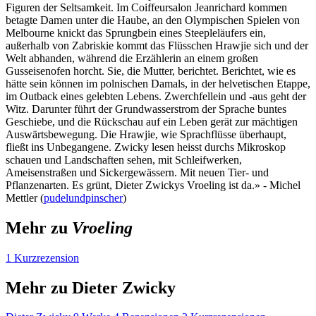
Figuren der Seltsamkeit. Im Coiffeursalon Jeanrichard kommen
betagte Damen unter die Haube, an den Olympischen Spielen von
Melbourne knickt das Sprungbein eines Steepleläufers ein,
außerhalb von Zabriskie kommt das Flüsschen Hrawjie sich und der
Welt abhanden, während die Erzählerin an einem großen
Gusseisenofen horcht. Sie, die Mutter, berichtet. Berichtet, wie es
hätte sein können im polnischen Damals, in der helvetischen Etappe,
im Outback eines gelebten Lebens. Zwerchfellein und -aus geht der
Witz. Darunter führt der Grundwasserstrom der Sprache buntes
Geschiebe, und die Rückschau auf ein Leben gerät zur mächtigen
Auswärtsbewegung. Die Hrawjie, wie Sprachflüsse überhaupt,
fließt ins Unbegangene. Zwicky lesen heisst durchs Mikroskop
schauen und Landschaften sehen, mit Schleifwerken,
Ameisenstraßen und Sickergewässern. Mit neuen Tier- und
Pflanzenarten. Es grünt, Dieter Zwickys Vroeling ist da.» - Michel
Mettler (
pudelundpinscher
)
Mehr zu
Vroeling
1 Kurzrezension
Mehr zu Dieter Zwicky