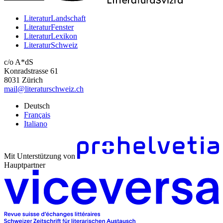
LiteraturLandschaft
LiteraturFenster
LiteraturLexikon
LiteraturSchweiz
c/o A*dS
Konradstrasse 61
8031 Zürich
mail@literaturschweiz.ch
Deutsch
Français
Italiano
Mit Unterstützung von
Hauptpartner