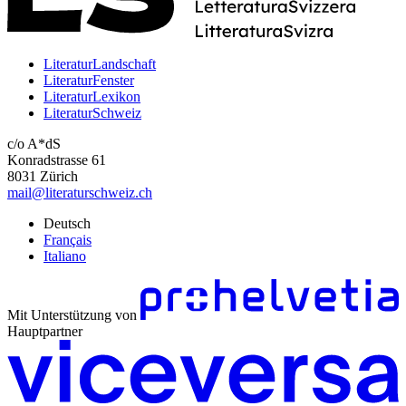
LiteraturLandschaft
LiteraturFenster
LiteraturLexikon
LiteraturSchweiz
c/o A*dS
Konradstrasse 61
8031 Zürich
mail@literaturschweiz.ch
Deutsch
Français
Italiano
Mit Unterstützung von
Hauptpartner