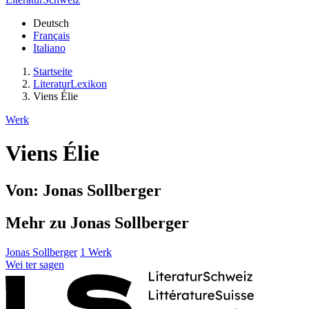
Deutsch
Français
Italiano
Startseite
LiteraturLexikon
Viens Élie
Werk
Viens Élie
Von: Jonas Sollberger
Mehr zu Jonas Sollberger
Jonas Sollberger
1 Werk
Wei
ter
sagen