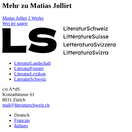
Mehr zu Matias Jolliet
Matias Jolliet
2 Werke
Wei
ter
sagen
LiteraturLandschaft
LiteraturFenster
LiteraturLexikon
LiteraturSchweiz
c/o A*dS
Konradstrasse 61
8031 Zürich
mail@literaturschweiz.ch
Deutsch
Français
Italiano