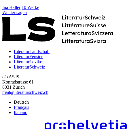
Ina Haller
10 Werke
Wei
ter
sagen
LiteraturLandschaft
LiteraturFenster
LiteraturLexikon
LiteraturSchweiz
c/o A*dS
Konradstrasse 61
8031 Zürich
mail@literaturschweiz.ch
Deutsch
Français
Italiano