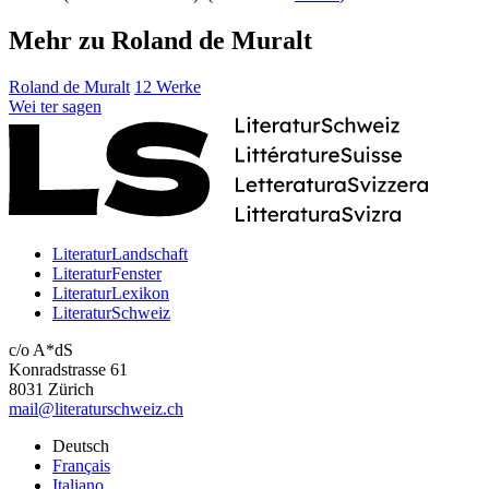
Mehr zu Roland de Muralt
Roland de Muralt
12 Werke
Wei
ter
sagen
LiteraturLandschaft
LiteraturFenster
LiteraturLexikon
LiteraturSchweiz
c/o A*dS
Konradstrasse 61
8031 Zürich
mail@literaturschweiz.ch
Deutsch
Français
Italiano