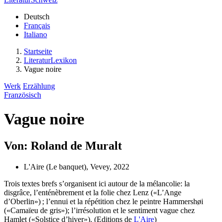
Deutsch
Français
Italiano
Startseite
LiteraturLexikon
Vague noire
Werk
Erzählung
Französisch
Vague noire
Von: Roland de Muralt
L'Aire (Le banquet), Vevey, 2022
Trois textes brefs s’organisent ici autour de la mélancolie: la
disgrâce, l’enténèbrement et la folie chez Lenz («L’Ange
d’Oberlin») ; l’ennui et la répétition chez le peintre Hammershøi
(«Camaïeu de gris»); l’irrésolution et le sentiment vague chez
Hamlet («Solstice d’hiver»). (Editions de
L'Aire
)