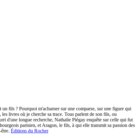
 et un fils ? Pourquoi m'acharner sur une comparse, sur une figure qui
les livres où je cherche sa trace. Tous parlent de son fils, ou
urri d'une longue recherche, Nathalie Piégay enquête sur celle qui fut
ourgeois parisien, et Aragon, le fils, à qui elle transmit sa passion des
-être.
Éditions du Rocher