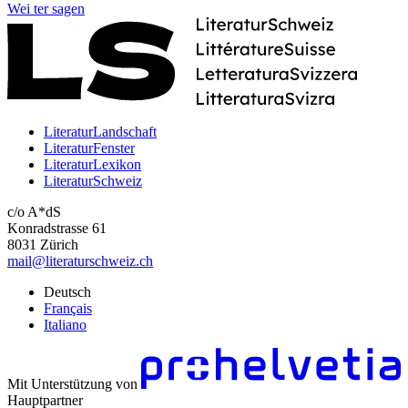
Wei
ter
sagen
LiteraturLandschaft
LiteraturFenster
LiteraturLexikon
LiteraturSchweiz
c/o A*dS
Konradstrasse 61
8031 Zürich
mail@literaturschweiz.ch
Deutsch
Français
Italiano
Mit Unterstützung von
Hauptpartner