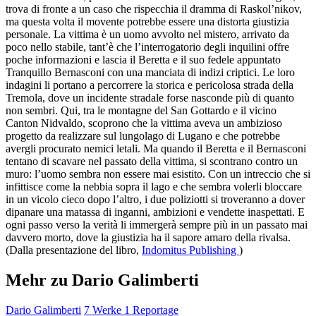
trova di fronte a un caso che rispecchia il dramma di Raskol’nikov,
ma questa volta il movente potrebbe essere una distorta giustizia
personale. La vittima è un uomo avvolto nel mistero, arrivato da
poco nello stabile, tant’è che l’interrogatorio degli inquilini offre
poche informazioni e lascia il Beretta e il suo fedele appuntato
Tranquillo Bernasconi con una manciata di indizi criptici. Le loro
indagini li portano a percorrere la storica e pericolosa strada della
Tremola, dove un incidente stradale forse nasconde più di quanto
non sembri. Qui, tra le montagne del San Gottardo e il vicino
Canton Nidvaldo, scoprono che la vittima aveva un ambizioso
progetto da realizzare sul lungolago di Lugano e che potrebbe
avergli procurato nemici letali. Ma quando il Beretta e il Bernasconi
tentano di scavare nel passato della vittima, si scontrano contro un
muro: l’uomo sembra non essere mai esistito. Con un intreccio che si
infittisce come la nebbia sopra il lago e che sembra volerli bloccare
in un vicolo cieco dopo l’altro, i due poliziotti si troveranno a dover
dipanare una matassa di inganni, ambizioni e vendette inaspettati. E
ogni passo verso la verità li immergerà sempre più in un passato mai
davvero morto, dove la giustizia ha il sapore amaro della rivalsa.
(Dalla presentazione del libro,
Indomitus Publishing
)
Mehr zu Dario Galimberti
Dario Galimberti
7 Werke
1 Reportage