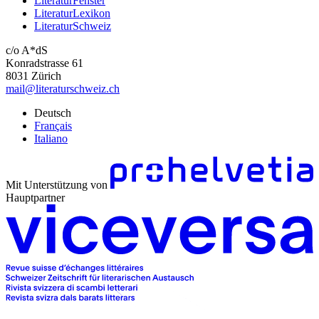
LiteraturFenster
LiteraturLexikon
LiteraturSchweiz
c/o A*dS
Konradstrasse 61
8031 Zürich
mail@literaturschweiz.ch
Deutsch
Français
Italiano
Mit Unterstützung von
Hauptpartner