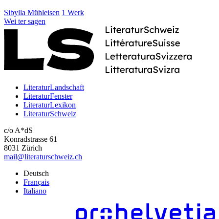
Sibylla Mühleisen
1 Werk
Wei
ter
sagen
LiteraturLandschaft
LiteraturFenster
LiteraturLexikon
LiteraturSchweiz
c/o A*dS
Konradstrasse 61
8031 Zürich
mail@literaturschweiz.ch
Deutsch
Français
Italiano