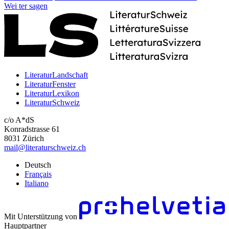
Wei
ter
sagen
LiteraturLandschaft
LiteraturFenster
LiteraturLexikon
LiteraturSchweiz
c/o A*dS
Konradstrasse 61
8031 Zürich
mail@literaturschweiz.ch
Deutsch
Français
Italiano
Mit Unterstützung von
Hauptpartner