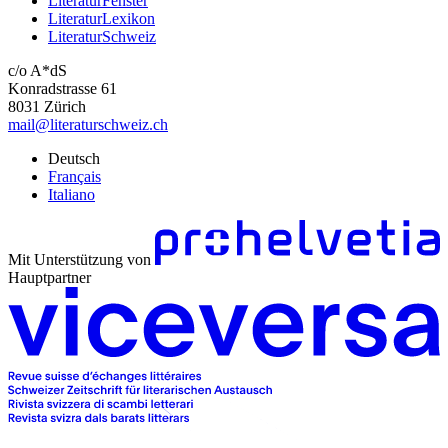
LiteraturFenster
LiteraturLexikon
LiteraturSchweiz
c/o A*dS
Konradstrasse 61
8031 Zürich
mail@literaturschweiz.ch
Deutsch
Français
Italiano
Mit Unterstützung von
Hauptpartner