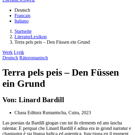
Deutsch
Français
Italiano
Startseite
LiteraturLexikon
Terra pels peis – Den Füssen ein Grund
Werk
Lyrik
Deutsch
Rätoromanisch
Terra pels peis – Den Füssen
ein Grund
Von: Linard Bardill
Chasa Editura Rumantscha, Cuira, 2023
Las poesias da Bardill giogan cun tut ils elements ed ans lascha
ralentar. E perquai che Linard Bardill è adina era in grond narratur e
chantautur è sia lingua ludica ed autentica, funcziuna en il mument