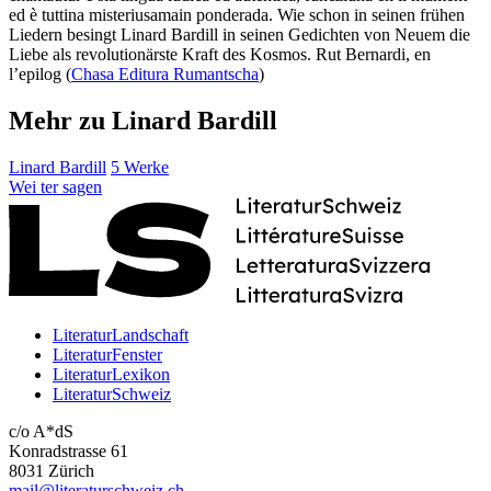
ed è tuttina misteriusamain ponderada. Wie schon in seinen frühen
Liedern besingt Linard Bardill in seinen Gedichten von Neuem die
Liebe als revolutionärste Kraft des Kosmos. Rut Bernardi, en
l’epilog (
Chasa Editura Rumantscha
)
Mehr zu Linard Bardill
Linard Bardill
5 Werke
Wei
ter
sagen
LiteraturLandschaft
LiteraturFenster
LiteraturLexikon
LiteraturSchweiz
c/o A*dS
Konradstrasse 61
8031 Zürich
mail@literaturschweiz.ch