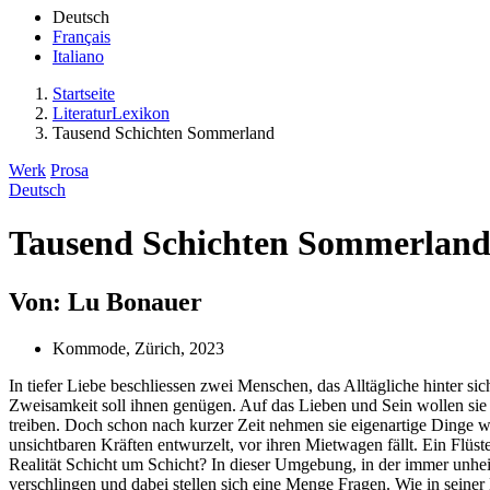
Deutsch
Français
Italiano
Startseite
LiteraturLexikon
Tausend Schichten Sommerland
Werk
Prosa
Deutsch
Tausend Schichten Sommerlan
Von: Lu Bonauer
Kommode, Zürich, 2023
In tiefer Liebe beschliessen zwei Menschen, das Alltägliche hinter sic
Zweisamkeit soll ihnen genügen. Auf das Lieben und Sein wollen sie s
treiben. Doch schon nach kurzer Zeit nehmen sie eigenartige Dinge w
unsichtbaren Kräften entwurzelt, vor ihren Mietwagen fällt. Ein Flüst
Realität Schicht um Schicht? In dieser Umgebung, in der immer unhei
verschlingen und dabei stellen sich eine Menge Fragen. Wie in sein