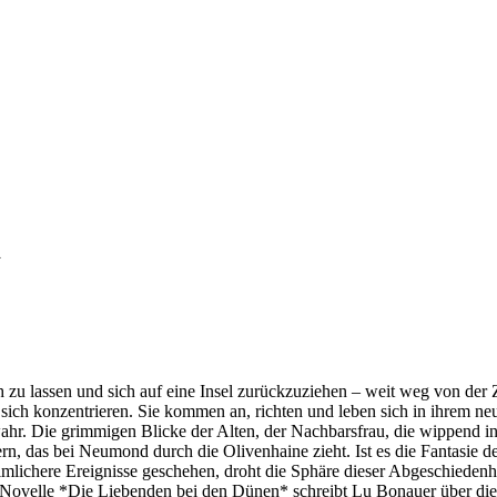
d
h zu lassen und sich auf eine Insel zurückzuziehen – weit weg von der Zi
ich konzentrieren. Sie kommen an, richten und leben sich in ihrem neu
ahr. Die grimmigen Blicke der Alten, der Nachbarsfrau, die wippend in
ern, das bei Neumond durch die Olivenhaine zieht. Ist es die Fantasie 
mlichere Ereignisse geschehen, droht die Sphäre dieser Abgeschiedenh
er Novelle *Die Liebenden bei den Dünen* schreibt Lu Bonauer über die