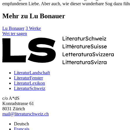
empfundenen Liebe. Aber auch, wie dieser wunderbare Sog dazu führen 
Mehr zu Lu Bonauer
Lu Bonauer
3 Werke
Wei
ter
sagen
LiteraturLandschaft
LiteraturFenster
LiteraturLexikon
LiteraturSchweiz
c/o A*dS
Konradstrasse 61
8031 Zürich
mail@literaturschweiz.ch
Deutsch
Français