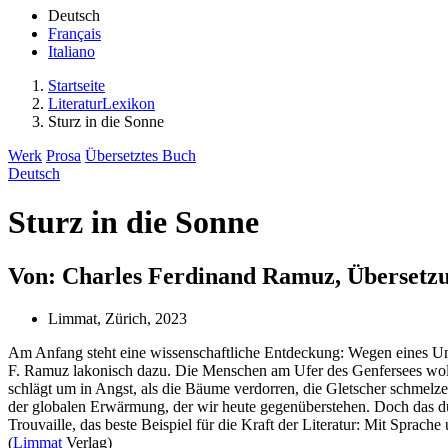
Deutsch
Français
Italiano
Startseite
LiteraturLexikon
Sturz in die Sonne
Werk
Prosa
Übersetztes Buch
Deutsch
Sturz in die Sonne
Von: Charles Ferdinand Ramuz, Übersetzu
Limmat, Zürich, 2023
Am Anfang steht eine wissenschaftliche Entdeckung: Wegen eines Unfal
F. Ramuz lakonisch dazu. Die Menschen am Ufer des Genfersees wollen
schlägt um in Angst, als die Bäume verdorren, die Gletscher schmelz
der globalen Erwärmung, der wir heute gegenüberstehen. Doch das düste
Trouvaille, das beste Beispiel für die Kraft der Literatur: Mit Spra
(
Limmat
Verlag)