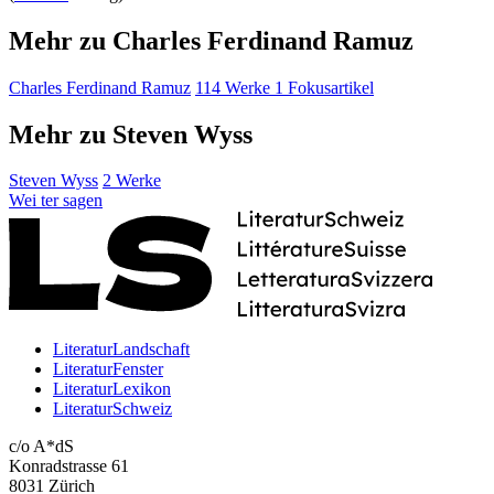
Mehr zu Charles Ferdinand Ramuz
Charles Ferdinand Ramuz
114 Werke
1 Fokusartikel
Mehr zu Steven Wyss
Steven Wyss
2 Werke
Wei
ter
sagen
LiteraturLandschaft
LiteraturFenster
LiteraturLexikon
LiteraturSchweiz
c/o A*dS
Konradstrasse 61
8031 Zürich