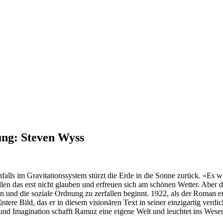
ng: Steven Wyss
ls im Gravitationssystem stürzt die Erde in die Sonne zurück. «Es wir
 das erst nicht glauben und erfreuen sich am schönen Wetter. Aber da
en und die soziale Ordnung zu zerfallen beginnt. 1922, als der Roman 
re Bild, das er in diesem visionären Text in seiner einzigartig verdic
che und Imagination schafft Ramuz eine eigene Welt und leuchtet ins W