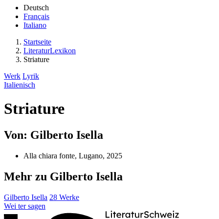
Deutsch
Français
Italiano
Startseite
LiteraturLexikon
Striature
Werk
Lyrik
Italienisch
Striature
Von: Gilberto Isella
Alla chiara fonte, Lugano, 2025
Mehr zu Gilberto Isella
Gilberto Isella
28 Werke
Wei
ter
sagen