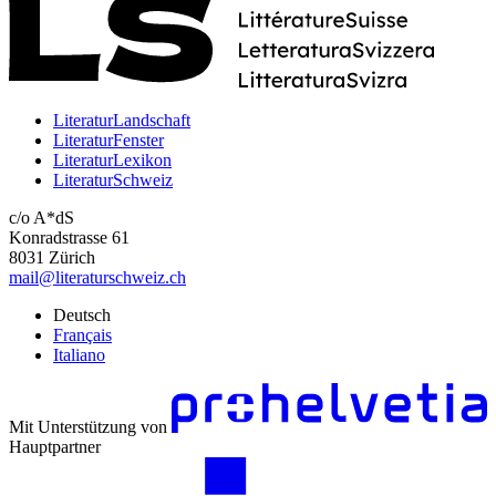
LiteraturLandschaft
LiteraturFenster
LiteraturLexikon
LiteraturSchweiz
c/o A*dS
Konradstrasse 61
8031 Zürich
mail@literaturschweiz.ch
Deutsch
Français
Italiano
Mit Unterstützung von
Hauptpartner