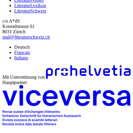
LiteraturFenster
LiteraturLexikon
LiteraturSchweiz
c/o A*dS
Konradstrasse 61
8031 Zürich
mail@literaturschweiz.ch
Deutsch
Français
Italiano
Mit Unterstützung von
Hauptpartner