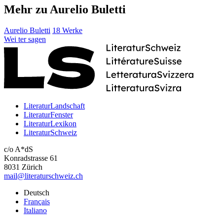
Mehr zu Aurelio Buletti
Aurelio Buletti
18 Werke
Wei
ter
sagen
LiteraturLandschaft
LiteraturFenster
LiteraturLexikon
LiteraturSchweiz
c/o A*dS
Konradstrasse 61
8031 Zürich
mail@literaturschweiz.ch
Deutsch
Français
Italiano