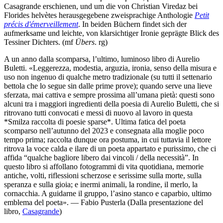
Casagrande erschienen, und um die von Christian Viredaz bei
Florides helvètes herausgegebene zweisprachige Anthologie
Petit
précis d'émerveillement
. In beiden Büchern findet sich der
aufmerksame und leichte, von klarsichtiger Ironie geprägte Blick des
Tessiner Dichters. (mf
Übers
. rg)
A un anno dalla scomparsa, l’ultimo, luminoso libro di Aurelio
Buletti. «Leggerezza, modestia, arguzia, ironia, senso della misura e
uso non ingenuo di qualche metro tradizionale (su tutti il settenario
bettola che lo segue sin dalle prime prove); quando serve una lieve
sferzata, mai cattiva e sempre prossima all’umana pietà: questi sono
alcuni tra i maggiori ingredienti della poesia di Aurelio Buletti, che si
ritrovano tutti convocati e messi di nuovo al lavoro in questa
*Smilza raccolta di poesie sparse*. Ultima fatica del poeta
scomparso nell’autunno del 2023 e consegnata alla moglie poco
tempo prima; raccolta dunque ora postuma, in cui tuttavia il lettore
ritrova la voce calda e ilare di un poeta appartato e purissimo, che ci
affida “qualche bagliore libero dai vincoli / della necessità”. In
questo libro si affollano fotogrammi di vita quotidiana, memorie
antiche, volti, riflessioni scherzose e serissime sulla morte, sulla
speranza e sulla gioia; e inermi animali, la rondine, il merlo, la
cornacchia. A guidarne il gruppo, l’asino stanco e caparbio, ultimo
emblema del poeta». — Fabio Pusterla (Dalla presentazione del
libro,
Casagrande
)