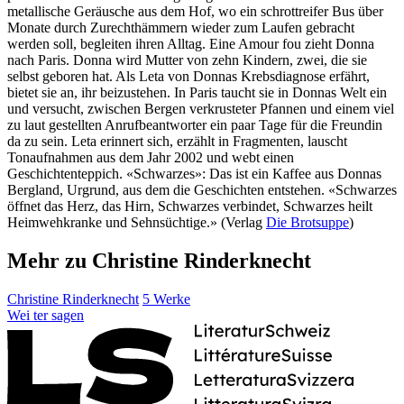
metallische Geräusche aus dem Hof, wo ein schrottreifer Bus über
Monate durch Zurechthämmern wieder zum Laufen gebracht
werden soll, begleiten ihren Alltag. Eine Amour fou zieht Donna
nach Paris. Donna wird Mutter von zehn Kindern, zwei, die sie
selbst geboren hat. Als Leta von Donnas Krebsdiagnose erfährt,
bietet sie an, ihr beizustehen. In Paris taucht sie in Donnas Welt ein
und versucht, zwischen Bergen verkrusteter Pfannen und einem viel
zu laut gestellten Anrufbeantworter ein paar Tage für die Freundin
da zu sein. Leta erinnert sich, erzählt in Fragmenten, lauscht
Tonaufnahmen aus dem Jahr 2002 und webt einen
Geschichtenteppich. «Schwarzes»: Das ist ein Kaffee aus Donnas
Bergland, Urgrund, aus dem die Geschichten entstehen. «Schwarzes
öffnet das Herz, das Hirn, Schwarzes verbindet, Schwarzes heilt
Heimwehkranke und Sehnsüchtige.» (Verlag
Die Brotsuppe
)
Mehr zu Christine Rinderknecht
Christine Rinderknecht
5 Werke
Wei
ter
sagen