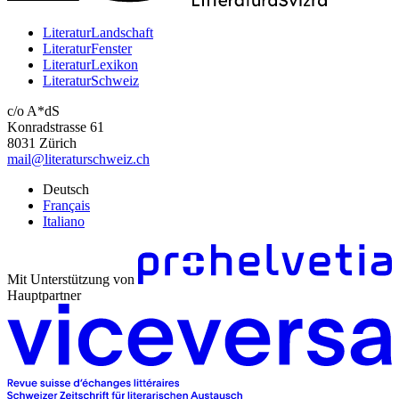
LiteraturLandschaft
LiteraturFenster
LiteraturLexikon
LiteraturSchweiz
c/o A*dS
Konradstrasse 61
8031 Zürich
mail@literaturschweiz.ch
Deutsch
Français
Italiano
Mit Unterstützung von
Hauptpartner