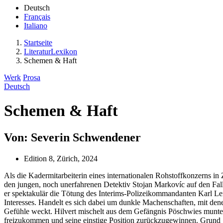
Deutsch
Français
Italiano
Startseite
LiteraturLexikon
Schemen & Haft
Werk
Prosa
Deutsch
Schemen & Haft
Von: Severin Schwendener
Edition 8, Zürich, 2024
Als die Kadermitarbeiterin eines internationalen Rohstoffkonzerns in Z
den jungen, noch unerfahrenen Detektiv Stojan Markovíc auf den Fall
er spektakulär die Tötung des Interims-Polizeikommandanten Karl Le
Interesses. Handelt es sich dabei um dunkle Machenschaften, mit den
Gefühle weckt. Hilvert mischelt aus dem Gefängnis Pöschwies munter an
freizukommen und seine einstige Position zurückzugewinnen. Grund