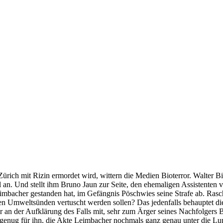
ürich mit Rizin ermordet wird, wittern die Medien Bioterror. Walter Bitt
 an. Und stellt ihm Bruno Jaun zur Seite, den ehemaligen Assistenten
imbacher gestanden hat, im Gefängnis Pöschwies seine Strafe ab. Rasch
en Umweltsünden vertuscht werden sollen? Das jedenfalls behauptet die
 der Aufklärung des Falls mit, sehr zum Ärger seines Nachfolgers Bitte
 genug für ihn, die Akte Leimbacher nochmals ganz genau unter die L