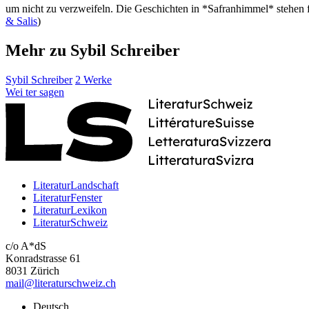
um nicht zu verzweifeln. Die Geschichten in *Safranhimmel* stehen für
& Salis
)
Mehr zu Sybil Schreiber
Sybil Schreiber
2 Werke
Wei
ter
sagen
LiteraturLandschaft
LiteraturFenster
LiteraturLexikon
LiteraturSchweiz
c/o A*dS
Konradstrasse 61
8031 Zürich
mail@literaturschweiz.ch
Deutsch