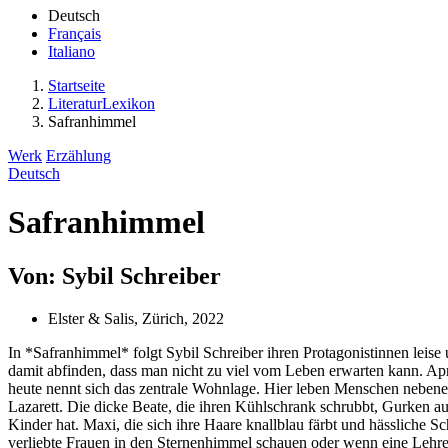
Deutsch
Français
Italiano
Startseite
LiteraturLexikon
Safranhimmel
Werk
Erzählung
Deutsch
Safranhimmel
Von: Sybil Schreiber
Elster & Salis, Zürich, 2022
In *Safranhimmel* folgt Sybil Schreiber ihren Protagonistinnen leise 
damit abfinden, dass man nicht zu viel vom Leben erwarten kann. Ap
heute nennt sich das zentrale Wohnlage. Hier leben Menschen nebeneina
Lazarett. Die dicke Beate, die ihren Kühlschrank schrubbt, Gurken au
Kinder hat. Maxi, die sich ihre Haare knallblau färbt und hässlic
verliebte Frauen in den Sternenhimmel schauen oder wenn eine Lehrerin