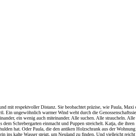
und mit respektvoller Distanz. Sie beobachtet präzise, wie Paula, Maxi
ril. Ein ungewöhnlich warmer Wind weht durch die Genossenschaftssie
nder, ein wenig auch miteinander. Alle suchen. Alle straucheln. Alle s
s dem Schrebergarten einmacht und Puppen streichelt. Katja, die ihren 
he Schulden hat. Oder Paula, die den antiken Holzschrank aus der Wohn
 ins kalte Wasser steigt, um Neuland zu finden. Und vielleicht reicht d