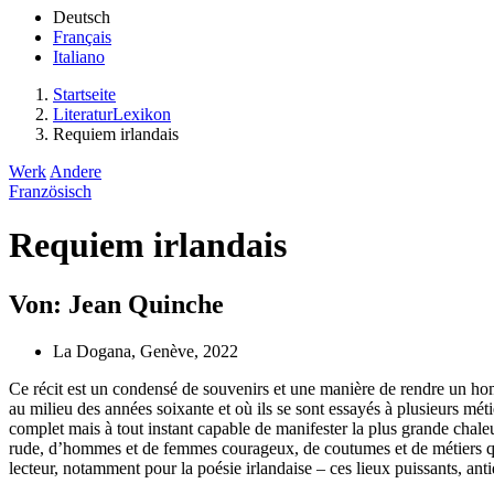
Deutsch
Français
Italiano
Startseite
LiteraturLexikon
Requiem irlandais
Werk
Andere
Französisch
Requiem irlandais
Von: Jean Quinche
La Dogana, Genève, 2022
Ce récit est un condensé de souvenirs et une manière de rendre un hom
au milieu des années soixante et où ils se sont essayés à plusieurs me
complet mais à tout instant capable de manifester la plus grande chale
rude, d’hommes et de femmes courageux, de coutumes et de métiers qui n
lecteur, notamment pour la poésie irlandaise – ces lieux puissants, ant