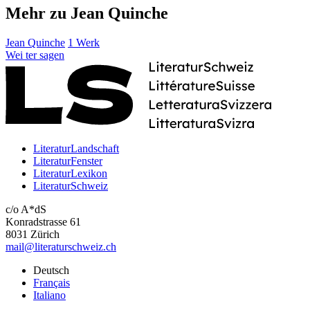
Mehr zu Jean Quinche
Jean Quinche
1 Werk
Wei
ter
sagen
LiteraturLandschaft
LiteraturFenster
LiteraturLexikon
LiteraturSchweiz
c/o A*dS
Konradstrasse 61
8031 Zürich
mail@literaturschweiz.ch
Deutsch
Français
Italiano