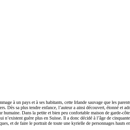
mage à un pays et à ses habitants, cette Irlande sauvage que les parents
́tiers. Dès sa plus tendre enfance, l’auteur a ainsi découvert, étonné e
ur humaine. Dans la petite et bien peu confortable maison de garde-côtes
’existent guère plus en Suisse. Il a donc décidé à l’âge de cinquante
iques, et de faire le portrait de toute une kyrielle de personnages hauts e