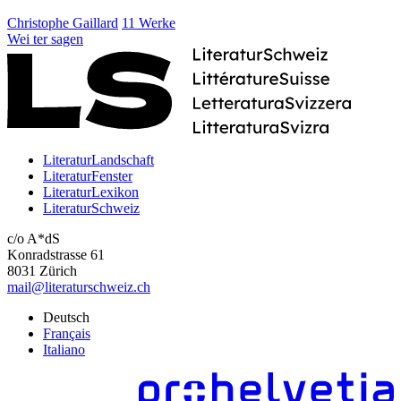
Christophe Gaillard
11 Werke
Wei
ter
sagen
LiteraturLandschaft
LiteraturFenster
LiteraturLexikon
LiteraturSchweiz
c/o A*dS
Konradstrasse 61
8031 Zürich
mail@literaturschweiz.ch
Deutsch
Français
Italiano