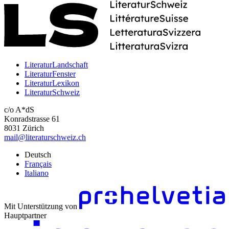
LiteraturLandschaft
LiteraturFenster
LiteraturLexikon
LiteraturSchweiz
c/o A*dS
Konradstrasse 61
8031 Zürich
mail@literaturschweiz.ch
Deutsch
Français
Italiano
Mit Unterstützung von
Hauptpartner