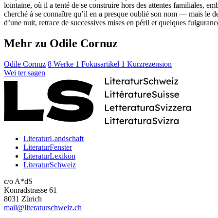
lointaine, où il a tenté de se construire hors des attentes familiales, e
cherché à se connaître qu’il en a presque oublié son nom — mais le deuil
d’une nuit, retrace de successives mises en péril et quelques fulguranc
Mehr zu Odile Cornuz
Odile Cornuz
8 Werke
1 Fokusartikel
1 Kurzrezension
Wei
ter
sagen
LiteraturLandschaft
LiteraturFenster
LiteraturLexikon
LiteraturSchweiz
c/o A*dS
Konradstrasse 61
8031 Zürich
mail@literaturschweiz.ch