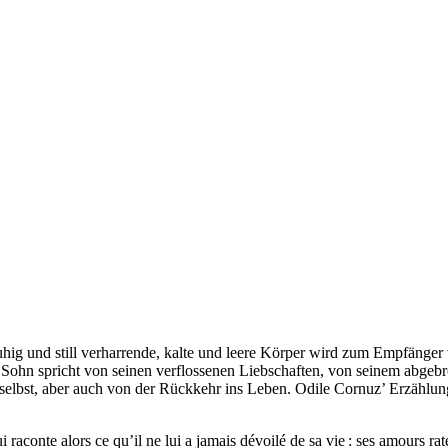
uhig und still verharrende, kalte und leere Körper wird zum Empfänger
er Sohn spricht von seinen verflossenen Liebschaften, von seinem abge
r selbst, aber auch von der Rückkehr ins Leben. Odile Cornuz’ Erzählun
 raconte alors ce qu’il ne lui a jamais dévoilé de sa vie : ses amours ra