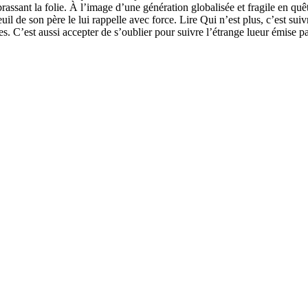
mbrassant la folie. À l’image d’une génération globalisée et fragile en qu
 de son père le lui rappelle avec force. Lire Qui n’est plus, c’est suivre
es. C’est aussi accepter de s’oublier pour suivre l’étrange lueur émise p