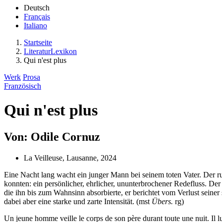
Deutsch
Français
Italiano
Startseite
LiteraturLexikon
Qui n'est plus
Werk
Prosa
Französisch
Qui n'est plus
Von: Odile Cornuz
La Veilleuse, Lausanne, 2024
Eine Nacht lang wacht ein junger Mann bei seinem toten Vater. Der r
konnten: ein persönlicher, ehrlicher, ununterbrochener Redefluss. D
die ihn bis zum Wahnsinn absorbierte, er berichtet vom Verlust seine
dabei aber eine starke und zarte Intensität. (mst
Übers.
rg)
Un jeune homme veille le corps de son père durant toute une nuit. Il lui