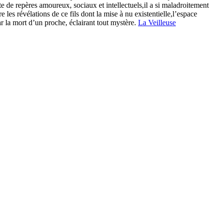
ête de repères amoureux, sociaux et intellectuels,il a si maladroitement
 les révélations de ce fils dont la mise à nu existentielle,l’espace
ar la mort d’un proche, éclairant tout mystère.
La Veilleuse