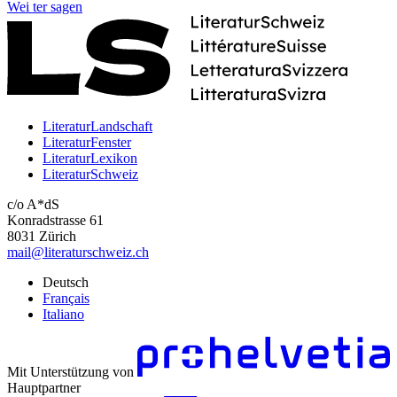
Wei
ter
sagen
LiteraturLandschaft
LiteraturFenster
LiteraturLexikon
LiteraturSchweiz
c/o A*dS
Konradstrasse 61
8031 Zürich
mail@literaturschweiz.ch
Deutsch
Français
Italiano
Mit Unterstützung von
Hauptpartner