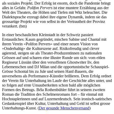
als soziales Projekt. Der Erfolg ist enorm, doch die Pandemie bringt
alles in Gefahr.
Polifon Pervers
ist eine muntere Erzählung aus der
Welt des Theaters, die Höhen und Tiefen mit Witz beleuchtet. Die
Dialektsprache erzeugt dabei ihre eigene Dynamik, indem sie das
grossartige Projekt wie von selbst in der Vertrautheit der Provinz
verankert. (bm)
In einer beschaulichen Kleinstadt in der Schweiz passiert
Erstaunliches: Kaum gegründet, mischen Sabine und Chantal mit
ihrem Verein «Polifon Pervers» und einer neuen Vision von
«Onderhaltig» die Kulturszene auf. Risikofreudig und clever
agierend, steigen sie als Theater-Produzentinnen zu nationalen
Grössen auf und scharen eine illustre Runde um sich: vom eitlen
Regisseur Lüssiän über den versoffenen Ghostwriter Iiv, den
Lebemenschen und DJ Milan und die opportunistische Schauspiel-
Grösse Schontal bis zu Jule und seinen Hanf-Bauern, die
unversehens als Performance-Künstler brillieren. Dem Erfolg ordnet
der Verein für Unterhaltung im Laufe der Geschichte alles unter, und
so folgen auf erste Unsauberkeiten schon bald alle möglichen
Formen des Betrugs. Béla Rothenbühler führt in seinem zweiten
Roman die Tradition des Schelmenromans fort – für einmal mit
Hochstaplerinnen und auf Luzernerdeutsch. Sein ironisch-satirisches
Gedankenspiel über Kultur, Unterhaltung und Geld ist selbst grosse
Unterhaltungs-Kunst. (
Der gesunde Menschenversand
)