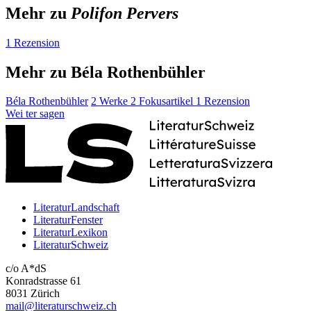
Mehr zu
Polifon Pervers
1 Rezension
Mehr zu Béla Rothenbühler
Béla Rothenbühler
2 Werke
2 Fokusartikel
1 Rezension
Wei
ter
sagen
LiteraturLandschaft
LiteraturFenster
LiteraturLexikon
LiteraturSchweiz
c/o A*dS
Konradstrasse 61
8031 Zürich
mail@literaturschweiz.ch