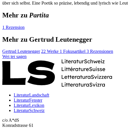
über sich selbst. Eine Poetik so präzise, lebendig und lyrisch wie Leu
Mehr zu
Partita
1 Rezension
Mehr zu Gertrud Leutenegger
Gertrud Leutenegger
22 Werke
1 Fokusartikel
3 Rezensionen
Wei
ter
sagen
LiteraturLandschaft
LiteraturFenster
LiteraturLexikon
LiteraturSchweiz
c/o A*dS
Konradstrasse 61